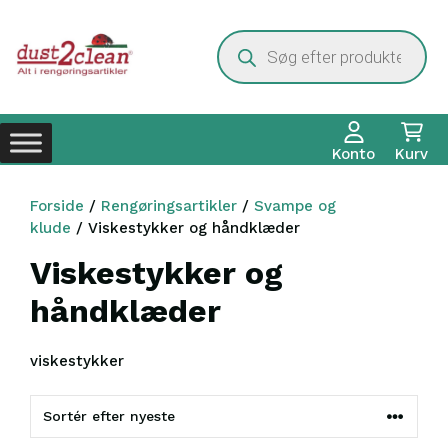
Hop
til
Products
search
indhold
Konto
Kurv
Forside
/
Rengøringsartikler
/
Svampe og
klude
/ Viskestykker og håndklæder
Viskestykker og
håndklæder
viskestykker