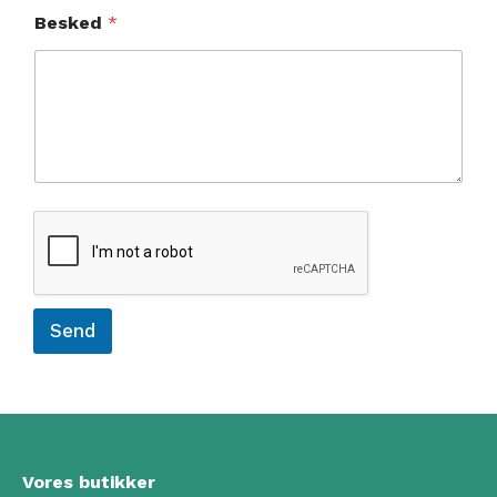
e
Besked
*
s
k
e
d
N
a
v
n
Send
Vores butikker