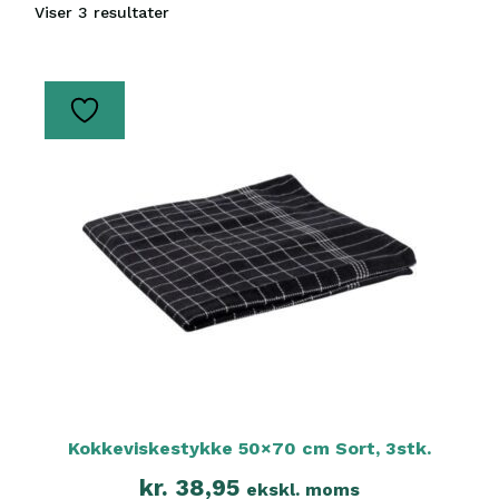
Sorteret
Viser 3 resultater
efter
seneste
Kokkeviskestykke 50×70 cm Sort, 3stk.
kr.
38,95
ekskl. moms