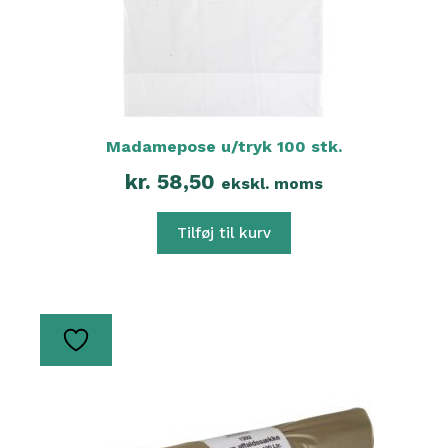
Madamepose u/tryk 100 stk.
kr.
58,50
ekskl. moms
Tilføj til kurv
Dette
vare
har
flere
varianter.
Mulighederne
kan