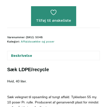
40
l,
hvid,
55x80cm
Tilføj til ønskeliste
antal
Varenummer (SKU):
5048
Kategori:
Affaldssække og poser
Beskrivelse
Sæk LDPE/recycle
Hvid, 40 liter.
Sæk v
elegnet til opsamling af tungt affald. Tykkelsen 55 my.
10 poser Pr. rulle.
Produceret af genanvendt plast for mindst