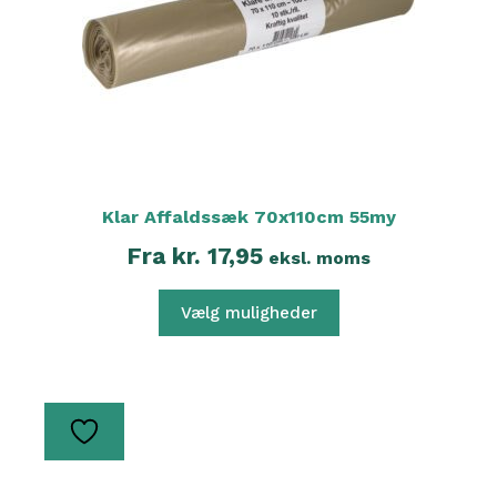
vælges
på
varesiden
Klar Affaldssæk 70x110cm 55my
Fra
kr.
17,95
eksl. moms
Vælg muligheder