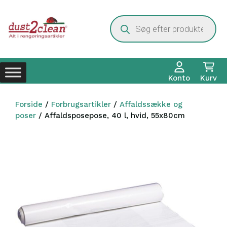
Hop
til
Products
search
indhold
Konto
Kurv
Forside
/
Forbrugsartikler
/
Affaldssække og
poser
/ Affaldsposepose, 40 l, hvid, 55x80cm