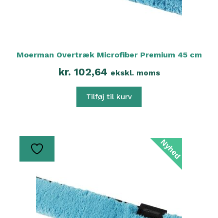
Moerman Overtræk Microfiber Premium 45 cm
kr.
102,64
ekskl. moms
Tilføj til kurv
Nyhed