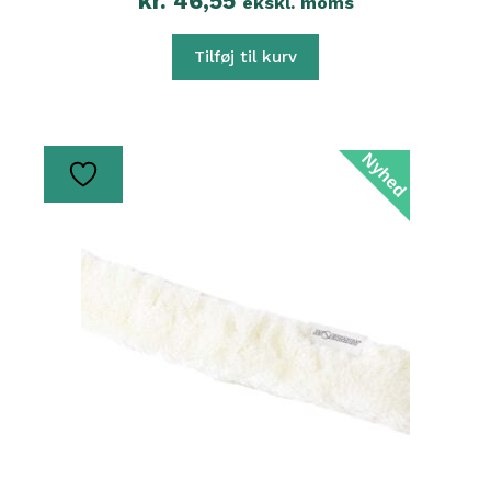
kr.
46,55
ekskl. moms
Tilføj til kurv
Nyhed