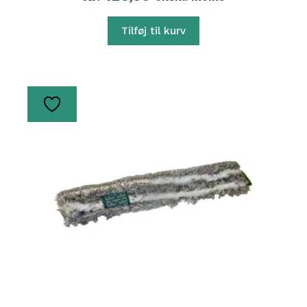
Tilføj til kurv