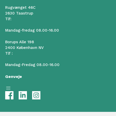
Rugvænget 46C
2630 Taastrup
Tlf:
50 102 102
Mandag-fredag 08.00-16.00
Borups Alle 198
2400 København NV
Tlf :
50 102 102
Mandag-Fredag 08.00-16.00
Genveje