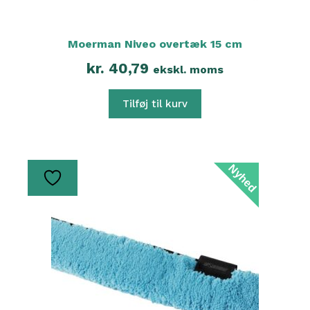
Moerman Niveo overtæk 15 cm
kr.
40,79
ekskl. moms
Tilføj til kurv
Nyhed