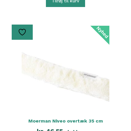
Tilføj til kurv
Nyhed
Moerman Niveo overtæk 35 cm