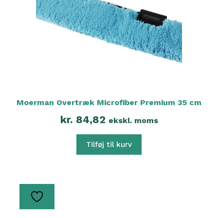
Moerman Overtræk Microfiber Premium 35 cm
kr.
84,82
ekskl. moms
Tilføj til kurv