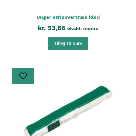
Unger stripovertræk klud
kr.
93,66
ekskl. moms
Tilføj til kurv