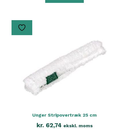
Unger Stripovertræk 25 cm
kr.
62,74
ekskl. moms