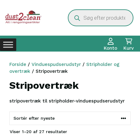
Hop
til
Products
search
indhold
Konto
Kurv
Forside
/
Vinduespudserudstyr
/
Stripholder og
overtræk
/ Stripovertræk
Stripovertræk
stripovertræk til stripholder-vinduespudserudstyr
Sorteret
Viser 1–20 af 27 resultater
efter