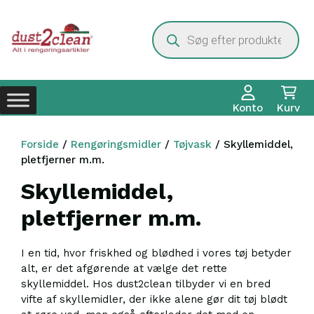
Hop
til
Products
search
indhold
Konto
Kurv
Forside
/
Rengøringsmidler
/
Tøjvask
/ Skyllemiddel,
pletfjerner m.m.
Skyllemiddel,
pletfjerner m.m.
I en tid, hvor friskhed og blødhed i vores tøj betyder
alt, er det afgørende at vælge det rette
skyllemiddel. Hos dust2clean tilbyder vi en bred
vifte af skyllemidler, der ikke alene gør dit tøj blødt