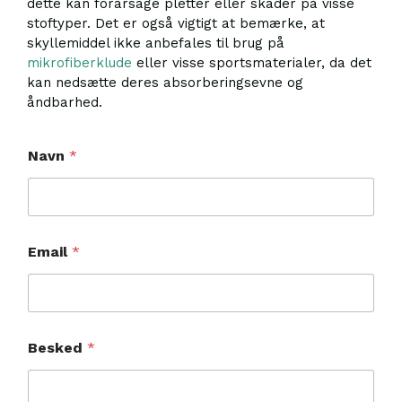
dette kan forårsage pletter eller skader på visse
stoftyper. Det er også vigtigt at bemærke, at
skyllemiddel ikke anbefales til brug på
mikrofiberklude
eller visse sportsmaterialer, da det
kan nedsætte deres absorberingsevne og
åndbarhed.
Navn
*
B
Email
*
e
s
k
e
d
N
Besked
*
a
v
n