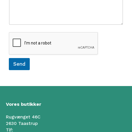
B
e
s
k
e
d
Send
Vores butikker
Rugvænget 46C
2630 Taastrup
Tlf:
50 102 102