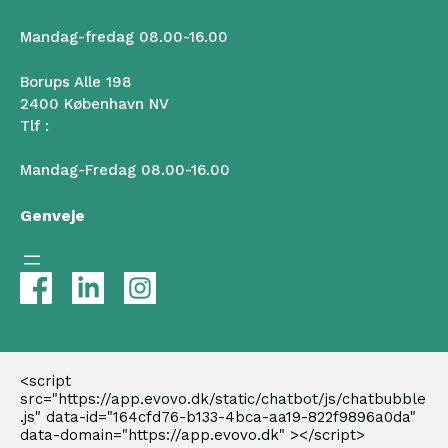
Mandag-fredag 08.00-16.00
Borups Alle 198
2400 København NV
Tlf :
50 102 102
Mandag-Fredag 08.00-16.00
Genveje
<script 
src="https://app.evovo.dk/static/chatbot/js/chatbubble
.js" data-id="164cfd76-b133-4bca-aa19-822f9896a0da" 
data-domain="https://app.evovo.dk" ></script>