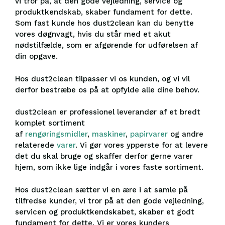
vi tror på, at den gode vejledning, service og
produktkendskab, skaber fundament for dette.
Som fast kunde hos dust2clean kan du benytte
vores døgnvagt, hvis du står med et akut
nødstilfælde, som er afgørende for udførelsen af
din opgave.
Hos dust2clean tilpasser vi os kunden, og vi vil
derfor bestræbe os på at opfylde alle dine behov.
dust2clean er professionel leverandør af et bredt
komplet sortiment
af
rengøringsmidler
,
maskiner
,
papirvarer
og andre
relaterede
varer
. Vi gør vores ypperste for at levere
det du skal bruge og skaffer derfor gerne varer
hjem, som ikke lige indgår i vores faste sortiment.
Hos dust2clean sætter vi en ære i at samle på
tilfredse kunder, vi tror på at den gode vejledning,
servicen og produktkendskabet, skaber et godt
fundament for dette. Vi er vores kunders