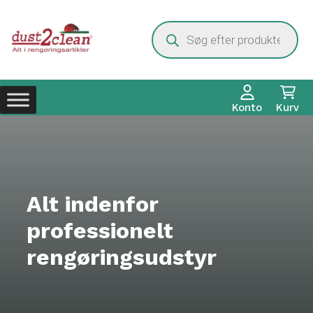
Hop
til
Products
search
indhold
Konto
Kurv
Alt indenfor
professionelt
rengøringsudstyr