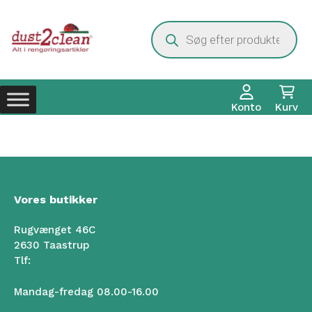
Hop
til
Products
search
indhold
Konto
Kurv
Vores butikker
Rugvænget 46C
2630 Taastrup
Tlf:
50 102 102
Mandag-fredag 08.00-16.00