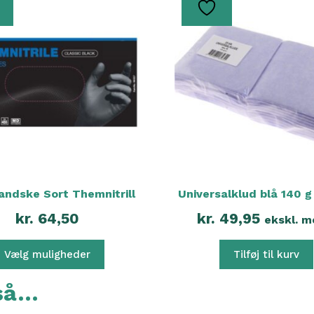
.
derne
n
handske Sort Themnitrill
Universalklud blå 140 g
kr.
64,50
kr.
49,95
ekskl. 
Vælg muligheder
Tilføj til kurv
gså…