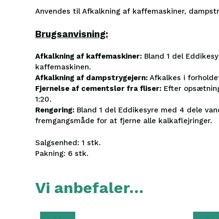
Anvendes til Afkalkning af kaffemaskiner, dampstry
Brugsanvisning:
Afkalkning af kaffemaskiner:
Bland 1 del Eddikes
kaffemaskinen.
Afkalkning af dampstrygejern:
Afkalkes i forholdet
Fjernelse af cementslør fra fliser:
Efter opsætning
1:20.
Rengøring:
Bland 1 del Eddikesyre med 4 dele vand
fremgangsmåde for at fjerne alle kalkaflejringer.
Salgsenhed: 1 stk.
Pakning: 6 stk.
Vi anbefaler…
Dette