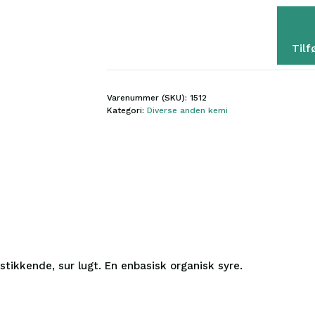
1
kg
antal
Tilf
Varenummer (SKU):
1512
Kategori:
Diverse anden kemi
stikkende, sur lugt. En enbasisk organisk syre.