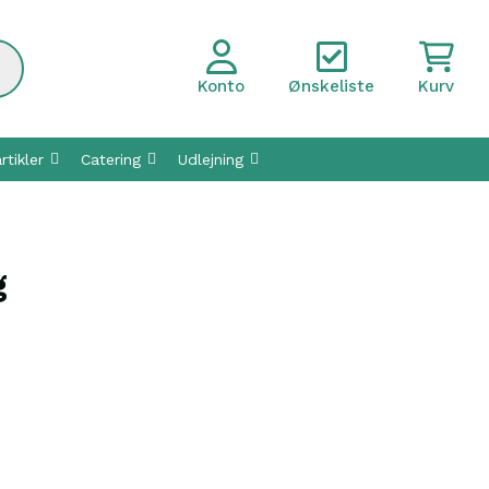
Konto
Ønskeliste
Kurv
rtikler
Catering
Udlejning
g