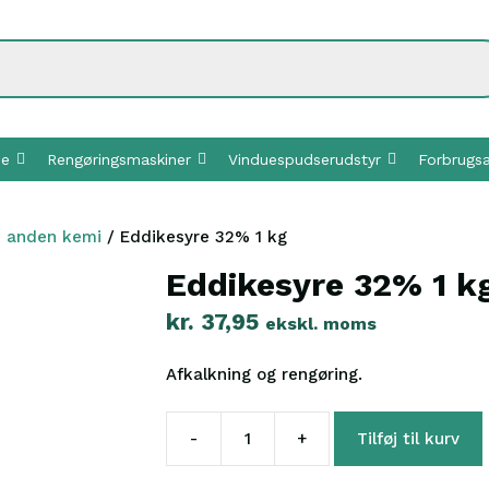
ne
Rengøringsmaskiner
Vinduespudserudstyr
Forbrugsa
e anden kemi
/ Eddikesyre 32% 1 kg
Eddikesyre 32% 1 k
kr.
37,95
ekskl. moms
Afkalkning og rengøring.
-
+
Tilføj til kurv
Eddikesyre
32%