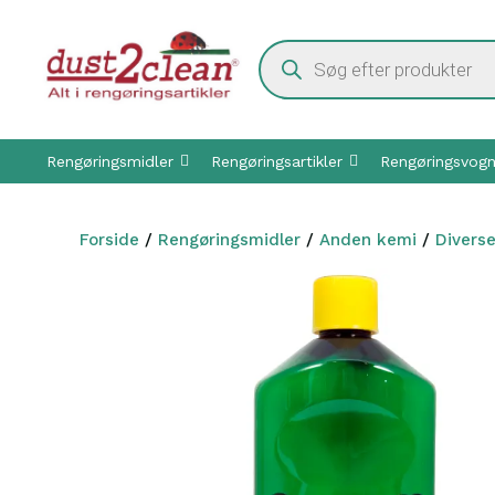
Hop
til
Products
indhold
search
Rengøringsmidler
Rengøringsartikler
Rengøringsvog
Forside
/
Rengøringsmidler
/
Anden kemi
/
Divers