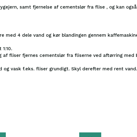
gejern, samt fjernelse af cementslør fra flise , og kan også 
yre med 4 dele vand og kør blandingen gennem kaffemaskine
 1:10.
 af fliser fjernes cementslør fra fliserne ved aftørring me
 og vask f.eks. fliser grundigt. Skyl derefter med rent van