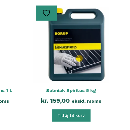
ns 1 L
Salmiak Spiritus 5 kg
kr.
159,00
moms
ekskl. moms
Tilføj til kurv