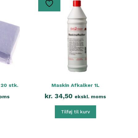
 20 stk.
Maskin Afkalker 1L
kr.
34,50
moms
ekskl. moms
Tilføj til kurv