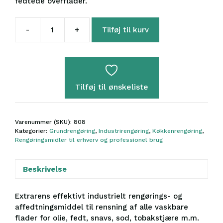
fedtede overflader.
-
+
Tilføj til kurv
Extrarens
5L
antal
Tilføj til ønskeliste
Varenummer (SKU):
808
Kategorier:
Grundrengøring
,
Industrirengøring
,
Køkkenrengøring
,
Rengøringsmidler til erhverv og professionel brug
Beskrivelse
Extrarens effektivt industrielt rengørings- og
affedtningsmiddel til rensning af alle vaskbare
flader for olie, fedt, snavs, sod, tobakstjære m.m.