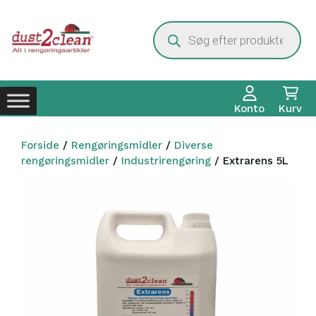
Hop
til
Products
search
indhold
Konto
Kurv
Forside
/
Rengøringsmidler
/
Diverse
rengøringsmidler
/
Industrirengøring
/ Extrarens 5L