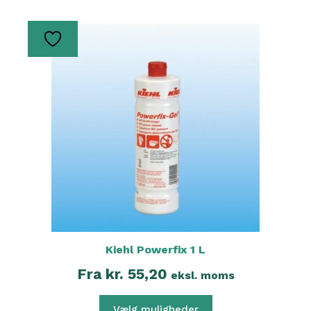
Dette
vare
har
flere
varianter.
Mulighederne
kan
vælges
på
varesiden
Kiehl Powerfix 1 L
Fra
kr.
55,20
eksl. moms
Vælg muligheder