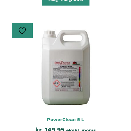
PowerClean 5 L
kr.
149,95
ekskl. moms