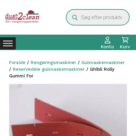
Hop
til
Products
search
indhold
Konto
Kurv
Forside
/
Rengøringsmaskiner
/
Gulvvaskemaskiner
/
Reservedele gulvvaskemaskiner
/ Ghibli Rolly
Gummi For