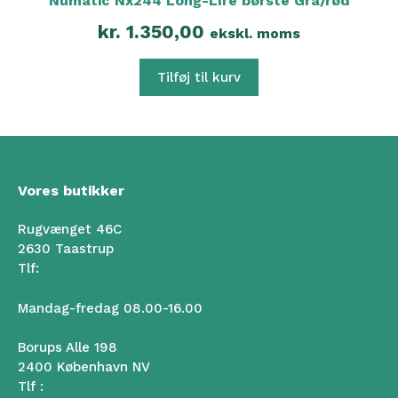
Numatic Nx244 Long-Life børste Grå/rød
kr.
1.350,00
ekskl. moms
Tilføj til kurv
Vores butikker
Rugvænget 46C
2630 Taastrup
Tlf:
50 102 102
Mandag-fredag 08.00-16.00
Borups Alle 198
2400 København NV
Tlf :
50 102 102