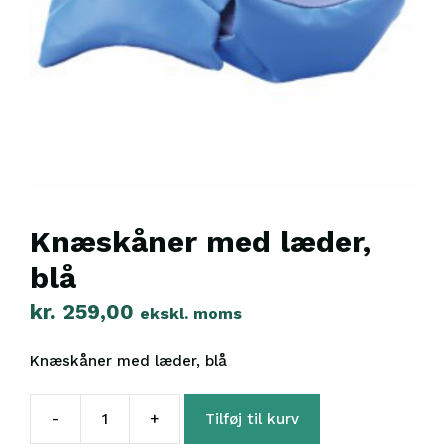
Knæskåner med læder,
blå
kr.
259,00
ekskl. moms
Knæskåner med læder, blå
-
+
Tilføj til kurv
Knæskåner