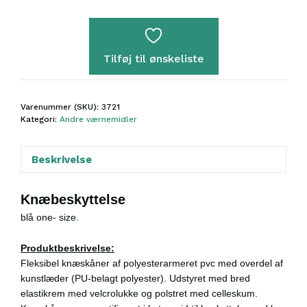
med
læder,
blå
antal
Tilføj til ønskeliste
Varenummer (SKU):
3721
Kategori:
Andre værnemidler
Beskrivelse
Knæbeskyttelse
blå one- size.
Produktbeskrivelse:
Fleksibel knæskåner af polyesterarmeret pvc med overdel af
kunstlæder (PU-belagt polyester). Udstyret med bred
elastikrem med velcrolukke og polstret med celleskum.