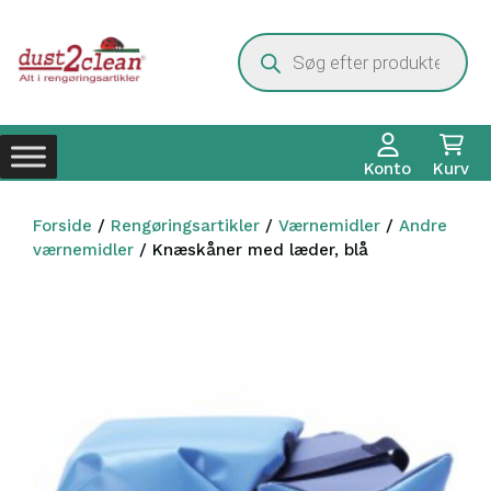
Hop
til
Products
search
indhold
Konto
Kurv
Forside
/
Rengøringsartikler
/
Værnemidler
/
Andre
værnemidler
/ Knæskåner med læder, blå