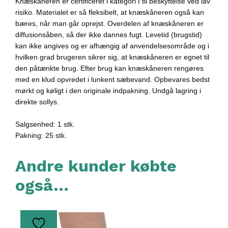
Knæskåneren er certificeret i kategori I til beskyttelse ved lav
risiko. Materialet er så fleksibelt, at knæskåneren også kan
bæres, når man går oprejst. Overdelen af knæskåneren er
diffusionsåben, så der ikke dannes fugt. Levetid (brugstid)
kan ikke angives og er afhængig af anvendelsesområde og i
hvilken grad brugeren sikrer sig, at knæskåneren er egnet til
den påtænkte brug. Efter brug kan knæskåneren rengøres
med en klud opvredet i lunkent sæbevand. Opbevares bedst
mørkt og køligt i den originale indpakning. Undgå lagring i
direkte sollys.
Salgsenhed: 1 stk.
Pakning: 25 stk.
Andre kunder købte
også…