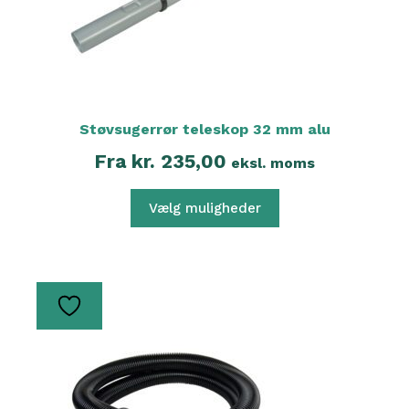
varesiden
Støvsugerrør teleskop 32 mm alu
Fra
kr.
235,00
eksl. moms
Vælg muligheder