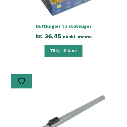
Duftkugler til støvsuger
kr.
36,45
ekskl. moms
Tilføj til kurv
Dette
vare
har
flere
varianter.
Mulighederne
kan
vælges
på