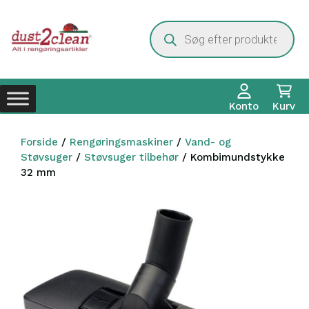
Hop
til
Products
search
indhold
Konto
Kurv
Forside
/
Rengøringsmaskiner
/
Vand- og
Støvsuger
/
Støvsuger tilbehør
/ Kombimundstykke
32 mm