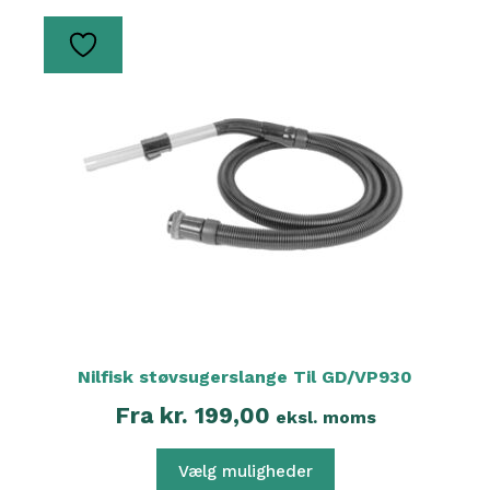
Dette
vare
har
flere
varianter.
Mulighederne
kan
vælges
på
varesiden
Nilfisk støvsugerslange Til GD/VP930
Fra
kr.
199,00
eksl. moms
Vælg muligheder