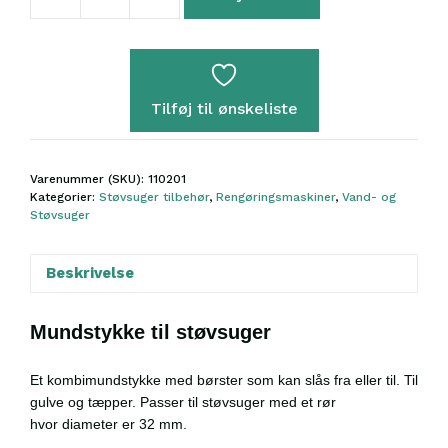
Kombimundstykke
32
mm
antal
Tilføj til ønskeliste
Varenummer (SKU):
110201
Kategorier:
Støvsuger tilbehør
,
Rengøringsmaskiner
,
Vand- og
Støvsuger
Beskrivelse
Mundstykke til støvsuger
Et kombimundstykke med børster som kan slås fra eller til. Til
gulve og
tæpper. Passer til
støvsuger med et rør
hvor diameter er 32 mm.