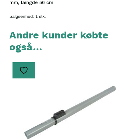
mm, længde 56 cm
Salgsenhed: 1 stk.
Andre kunder købte
også…
Dette
vare
har
flere
varianter.
Mulighederne
kan
vælges
på
varesiden