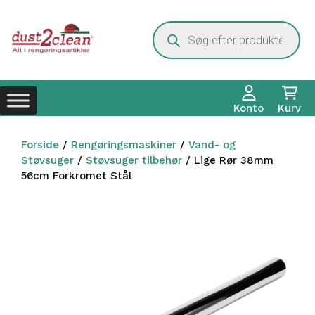
Hop
til
Products
search
indhold
Konto
Kurv
Forside
/
Rengøringsmaskiner
/
Vand- og
Støvsuger
/
Støvsuger tilbehør
/ Lige Rør 38mm
56cm Forkromet Stål