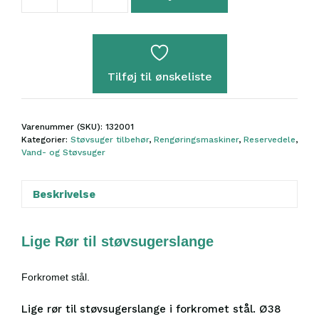
Lige
Rør
38mm
56cm
Forkromet
Tilføj til ønskeliste
Stål
antal
Varenummer (SKU):
132001
Kategorier:
Støvsuger tilbehør
,
Rengøringsmaskiner
,
Reservedele
,
Vand- og Støvsuger
Beskrivelse
Lige Rør til
støvsugerslange
Forkromet stål.
Lige rør til støvsugerslange i forkromet stål. Ø38