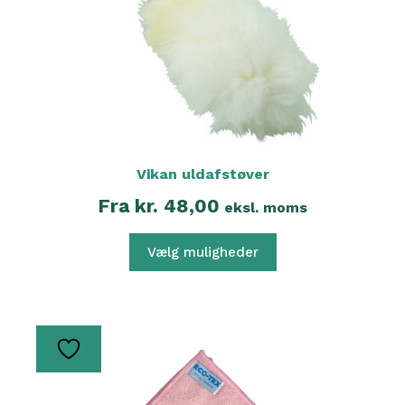
vælges
på
varesiden
Vikan uldafstøver
Fra
kr.
48,00
eksl. moms
Vælg muligheder