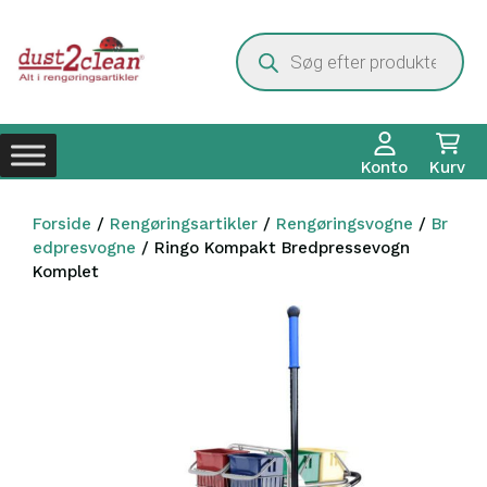
Hop
til
Products
search
indhold
Konto
Kurv
Forside
/
Rengøringsartikler
/
Rengøringsvogne
/
Br
edpresvogne
/ Ringo Kompakt Bredpressevogn
Komplet