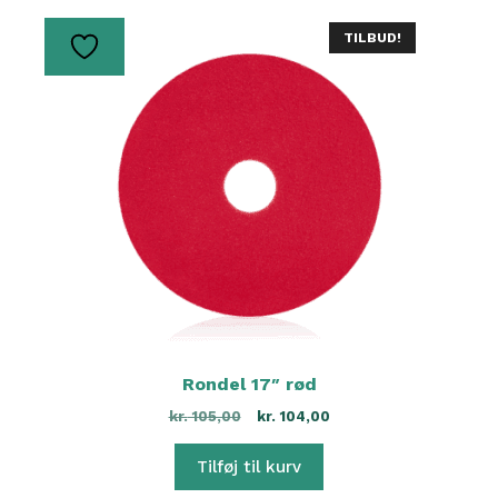
TILBUD!
Rondel 17″ rød
kr.
105,00
kr.
104,00
Tilføj til kurv