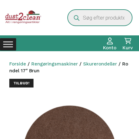
Hop
til
Products
search
indhold
Konto
Kurv
Forside
/
Rengøringsmaskiner
/
Skurerondeller
/ Ro
ndel 17″ Brun
TILBUD!