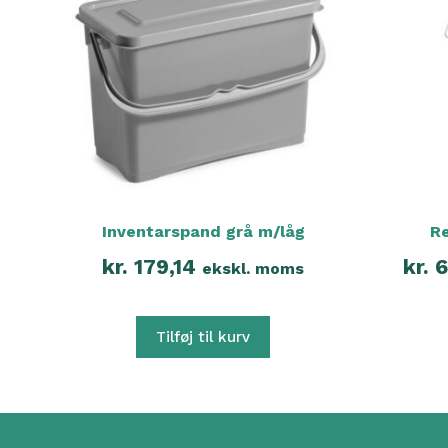
Inventarspand grå m/låg
R
kr.
179,14
kr.
6
ekskl. moms
Tilføj til kurv