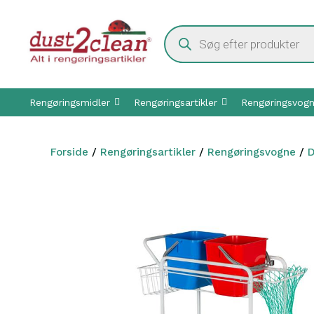
Hop
til
Products
indhold
search
Rengøringsmidler
Rengøringsartikler
Rengøringsvog
Forside
/
Rengøringsartikler
/
Rengøringsvogne
/
D