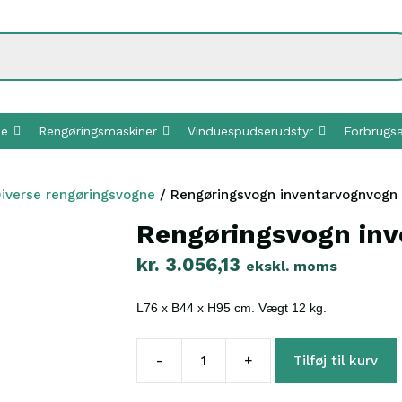
ne
Rengøringsmaskiner
Vinduespudserudstyr
Forbrugsa
iverse rengøringsvogne
/ Rengøringsvogn inventarvognvogn
Rengøringsvogn in
kr.
3.056,13
ekskl. moms
L76 x B44 x H95 cm. Vægt 12 kg.
-
+
Tilføj til kurv
Rengøringsvogn
inventarvognvogn