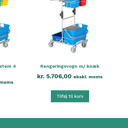
ystem 4
Rengøringsvogn m/ knæk
kr.
5.706,00
ekskl. moms
. moms
Tilføj til kurv