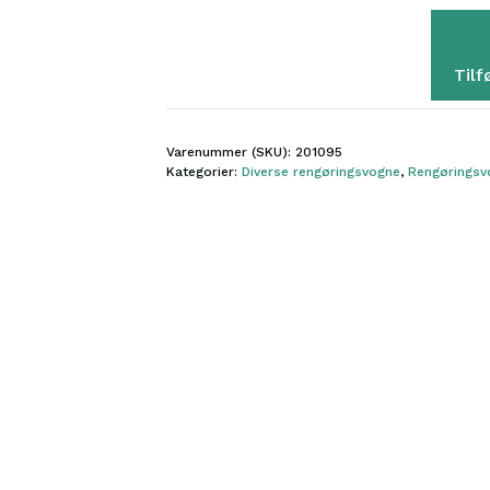
2
spande
antal
Tilf
Varenummer (SKU):
201095
Kategorier:
Diverse rengøringsvogne
,
Rengøringsv