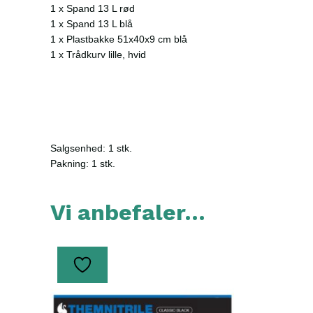
1 x Spand 13 L rød
1 x Spand 13 L blå
1 x Plastbakke 51x40x9 cm blå
1 x Trådkurv lille, hvid
Salgsenhed: 1 stk.
Pakning: 1 stk.
Vi anbefaler…
Dette
vare
har
flere
varianter.