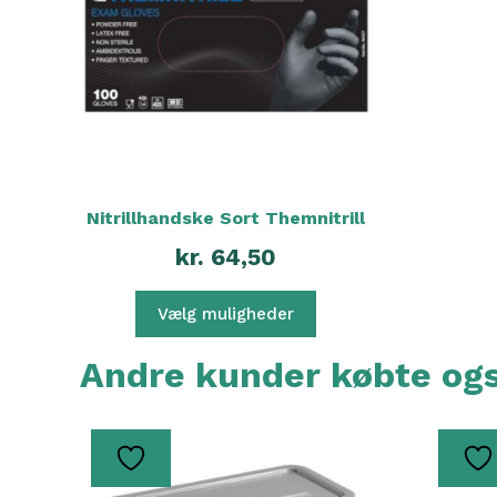
Mulighederne
kan
vælges
på
varesiden
Nitrillhandske Sort Themnitrill
kr.
64,50
Vælg muligheder
Andre kunder købte o