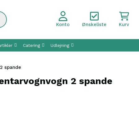
Konto
Ønskeliste
Kurv
rtikler
Catering
Udlejning
 2 spande
ventarvognvogn 2 spande