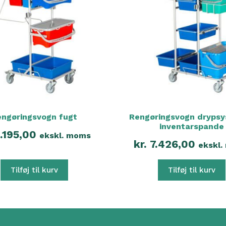
engøringsvogn fugt
Rengøringsvogn dryps
inventarspande
.195,00
ekskl. moms
kr.
7.426,00
ekskl
Tilføj til kurv
Tilføj til kurv