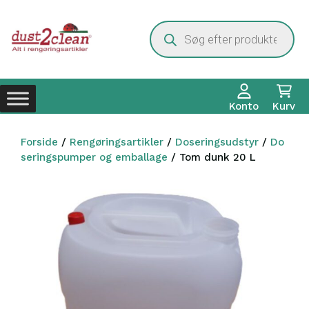
Hop
til
Products
search
indhold
Konto
Kurv
Forside
/
Rengøringsartikler
/
Doseringsudstyr
/
Do
seringspumper og emballage
/ Tom dunk 20 L