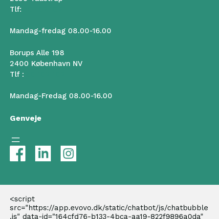
Tlf:
50 102 102
Mandag-fredag 08.00-16.00
Borups Alle 198
2400 København NV
Tlf :
50 102 102
Mandag-Fredag 08.00-16.00
Genveje
<script 
src="https://app.evovo.dk/static/chatbot/js/chatbubble
.js" data-id="164cfd76-b133-4bca-aa19-822f9896a0da" 