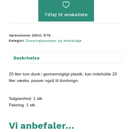
L
antal
Tilføj til ønskeliste
Varenummer (SKU):
878
Kategori:
Doseringspumper og emballage
Beskrivelse
20 liter t
om dunk i
gennemsigtigt
plastik
, kan indeholde 20
liter væske, passer også til dunkvogn.
Salgsenhed: 1 stk.
Pakning: 1 stk.
Vi anbefaler…