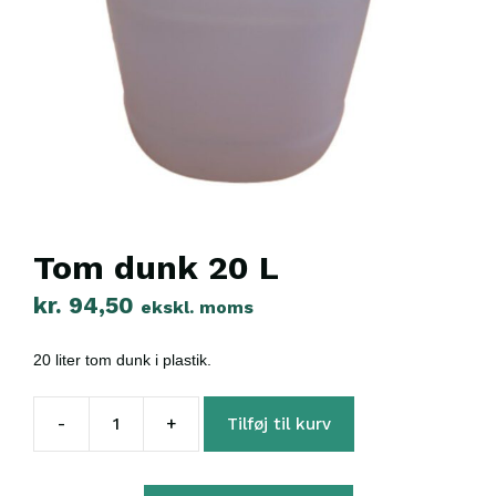
Tom dunk 20 L
kr.
94,50
ekskl. moms
20 liter tom dunk i
plastik.
-
+
Tilføj til kurv
Tom
dunk
20