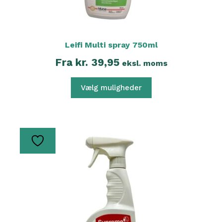
Leifi Multi spray 750ml
Fra
kr.
39,95
eksl. moms
Vælg muligheder
Dette
vare
har
flere
varianter.
Mulighederne
kan
vælges
på