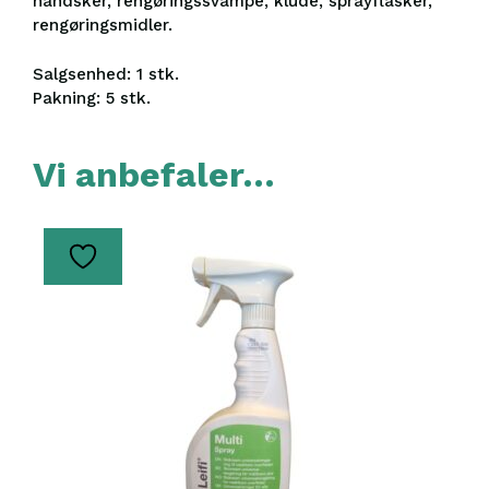
handsker, rengøringssvampe, klude, sprayflasker,
rengøringsmidler.
Salgsenhed: 1 stk.
Pakning: 5 stk.
Vi anbefaler…
Dette
vare
har
flere
varianter.
Mulighederne
kan
vælges
på
varesiden