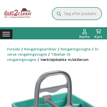
Hop
til
Products
search
indhold
Konto
Kurv
Forside
/
Rengøringsartikler
/
Rengøringsvogne
/
Di
verse rengøringsvogne
/
Tilbehør til
rengøringsvogne
/ Værktøjsbakke m/skillerum