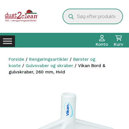
Hop
til
Products
search
indhold
Konto
Kurv
Forside
/
Rengøringsartikler
/
Børster og
koste
/
Gulvsvaber og skraber
/ Vikan Bord &
gulvskraber, 260 mm, Hvid