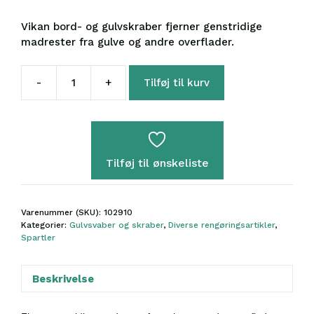
Vikan bord- og gulvskraber fjerner genstridige
madrester fra gulve og andre overflader.
-
+
Tilføj til kurv
Vikan
Bord
&
gulvskraber,
260
Tilføj til ønskeliste
mm,
Hvid
antal
Varenummer (SKU):
102910
Kategorier:
Gulvsvaber og skraber
,
Diverse rengøringsartikler
,
Spartler
Beskrivelse