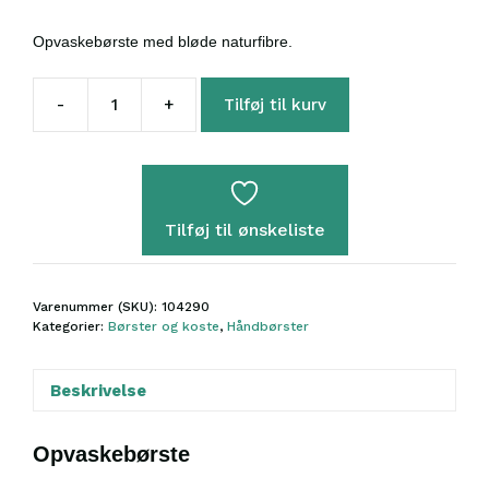
Opvaskebørste med bløde naturfibre.
-
+
Tilføj til kurv
Vikan
opvaskebørste
naturhår
antal
Tilføj til ønskeliste
Varenummer (SKU):
104290
Kategorier:
Børster og koste
,
Håndbørster
Beskrivelse
Opvaskebørste