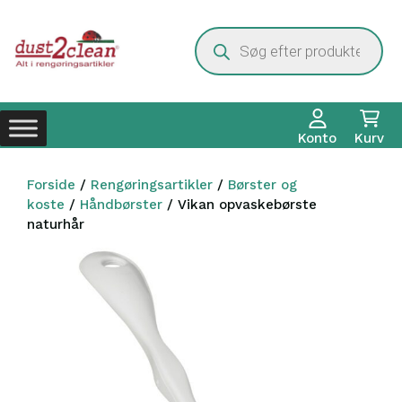
Hop
til
Products
search
indhold
Konto
Kurv
Forside
/
Rengøringsartikler
/
Børster og
koste
/
Håndbørster
/ Vikan opvaskebørste
naturhår