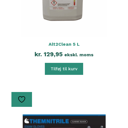
Alt2Clean 5 L
kr.
129,95
ekskl. moms
Tilføj til kurv
Dette
vare
har
flere
varianter.
Mulighederne