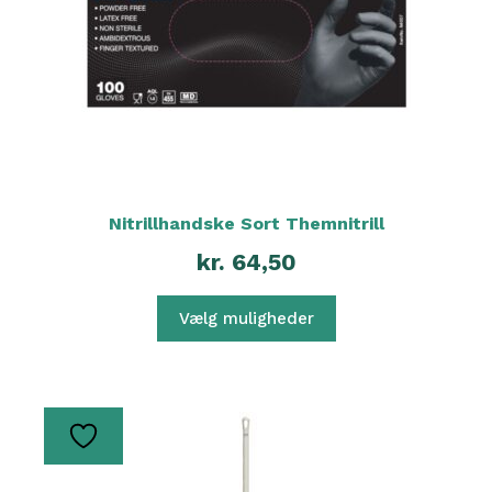
kan
vælges
på
varesiden
Nitrillhandske Sort Themnitrill
kr.
64,50
Vælg muligheder