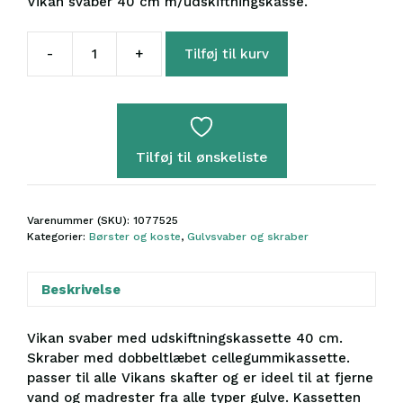
Vikan svaber 40 cm m/udskiftningskasse.
-
+
Tilføj til kurv
Vikan
svaber
40
cm
antal
Tilføj til ønskeliste
Varenummer (SKU):
1077525
Kategorier:
Børster og koste
,
Gulvsvaber og skraber
Beskrivelse
Vikan svaber med udskiftningskassette 40 cm.
Skraber med dobbeltlæbet cellegummikassette.
passer til alle Vikans skafter og er ideel til at fjerne
vand og madrester fra alle typer gulve. Kassetten