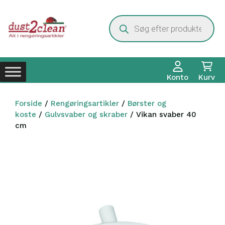
Hop
til
Products
search
indhold
Konto
Kurv
Forside
/
Rengøringsartikler
/
Børster og
koste
/
Gulvsvaber og skraber
/ Vikan svaber 40
cm