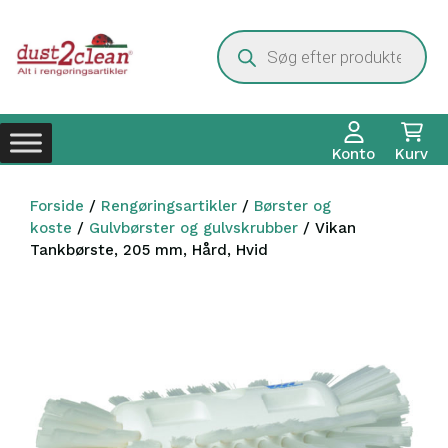
Hop
til
Products
search
indhold
Konto
Kurv
Forside
/
Rengøringsartikler
/
Børster og
koste
/
Gulvbørster og gulvskrubber
/ Vikan
Tankbørste, 205 mm, Hård, Hvid