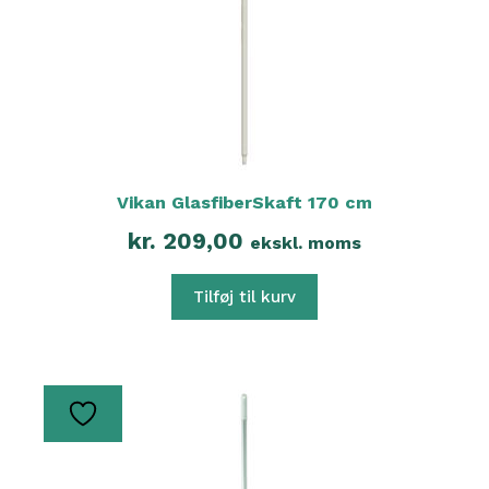
Vikan GlasfiberSkaft 170 cm
kr.
209,00
ekskl. moms
Tilføj til kurv
Dette
vare
har
flere
varianter.