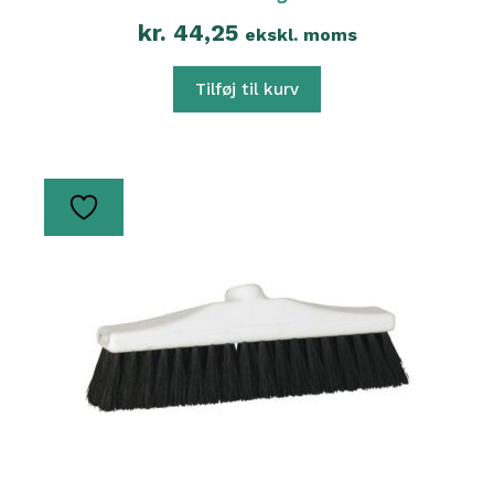
kr.
44,25
ekskl. moms
Tilføj til kurv
Dette
vare
har
flere
varianter.
Mulighederne
kan
vælges
på
varesiden