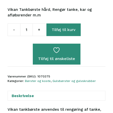
Vikan Tankbørste hård, Rengør tanke, kar og
afløbsrender m.m
-
+
Tilføj til kurv
Vikan
Tankbørste,
205
mm,
Hård,
Tilføj til ønskeliste
Hvid
antal
Varenummer (SKU):
1070375
Kategorier:
Børster og koste
,
Gulvbørster og gulvskrubber
Beskrivelse
Vikan tankbørste anvendes til rengøring af tanke,