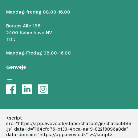
Mandag-fredag 08.00-16.00
Borups Alle 198
2400 København NV
Tlf :
50 102 102
Mandag-Fredag 08.00-16.00
Genveje
<script 
src="https://app.evovo.dk/static/chatbot/js/chatbubble
.js" data-id="164cfd76-b133-4bca-aa19-822f9896a0da" 
data-domain="https://app.evovo.dk" ></script>