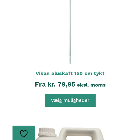
Mulighederne
kan
vælges
på
varesiden
Vikan aluskaft 150 cm tykt
Fra
kr.
79,95
eksl. moms
Vælg muligheder