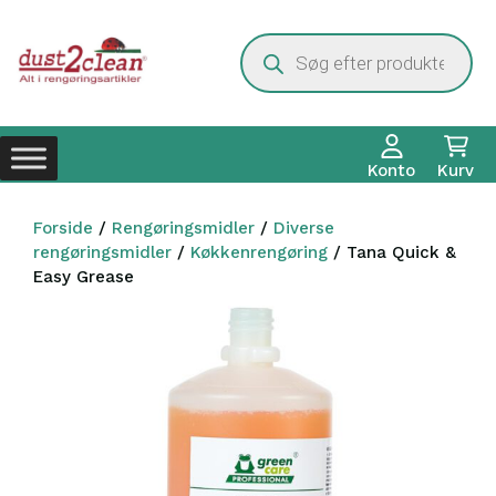
Hop
til
Products
search
indhold
Konto
Kurv
Forside
/
Rengøringsmidler
/
Diverse
rengøringsmidler
/
Køkkenrengøring
/ Tana Quick &
Easy Grease