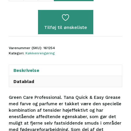
Quick
&
Easy
Grease
Tilføj til ønskeliste
antal
Varenummer (SKU):
161254
Kategori:
Køkkenrengøring
Beskrivelse
Datablad
Green Care Professional. Tana Quick & Easy Grease
med farve og parfume er takket være den specielle
kombination af tensider højeffektivt og har
enestående affedtende egenskaber, som gør det
muligt at fjerne selv fastsiddende smuds i områder
med fødevareforarbejdning. Som del af det